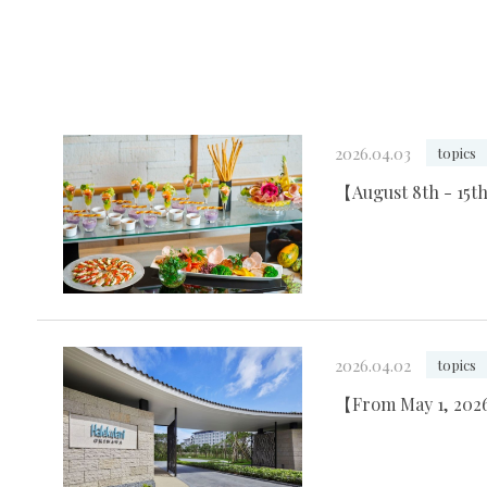
2026.04.03
topics
【August 8th - 15t
2026.04.02
topics
【From May 1, 2026