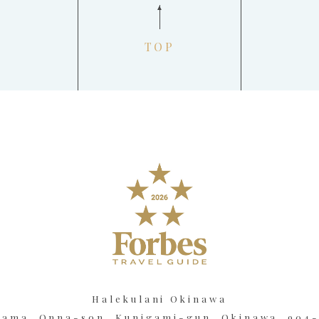
TOP
Halekulani Okinawa
kama, Onna-son, Kunigami-gun, Okinawa, 904