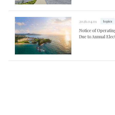
2026.04.01
topics
Notice of Operatin
Due to Annual Elec