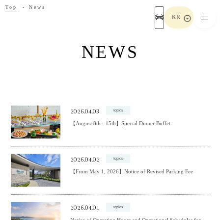
Top
News
KR
NEWS
2026.04.03
topics
【August 8th - 15th】Special Dinner Buffet
2026.04.02
topics
【From May 1, 2026】Notice of Revised Parking Fee
2026.04.01
topics
Notice of Operating Hours and Operational Schedules for