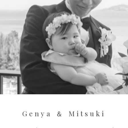
G
e
n
y
a
＆
M
i
t
s
u
k
i