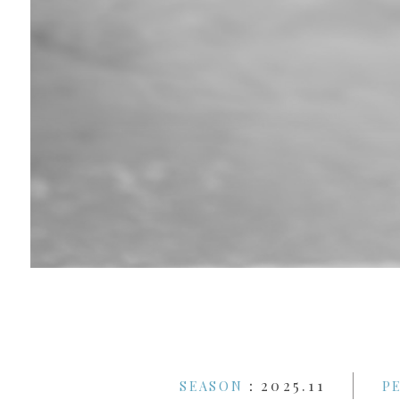
：2025.11
SEASON
P