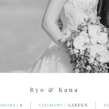
R
y
o
&
K
a
n
a
：6
：GARDEN
ERSONS
CEREMONY
R