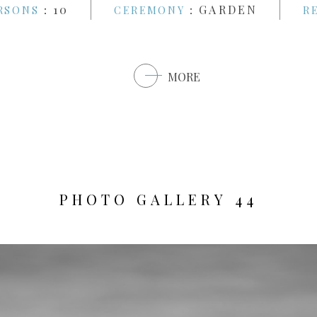
：10
：GARDEN
RSONS
CEREMONY
R
MORE
P
H
O
T
O
G
A
L
L
E
R
Y
4
4