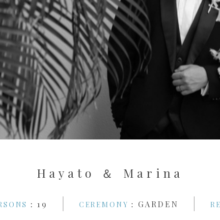
H
a
y
a
t
o
＆
M
a
r
i
n
a
：19
：GARDEN
RSONS
CEREMONY
R