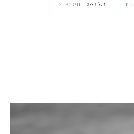
：2026.2
SEASON
PE