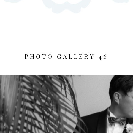
P
H
O
T
O
G
A
L
L
E
R
Y
4
6