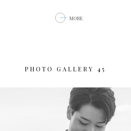
MORE
P
H
O
T
O
G
A
L
L
E
R
Y
4
5