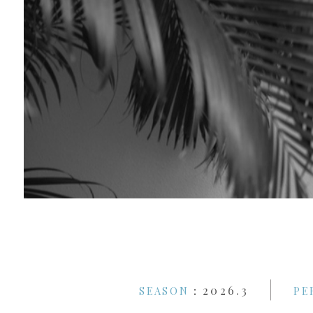
：2026.3
SEASON
PE