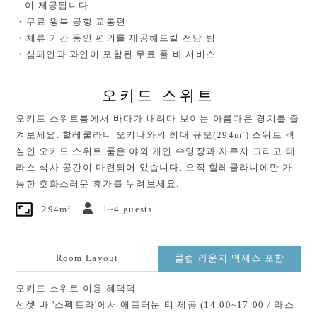
이 제공됩니다.
・무료 왕복 공항 교통편
・체류 기간 동안 편의를 제공해드릴 전담 팀
・샴페인과 와인이 포함된 무료 풀 바 서비스
오키드 스위트
오키드 스위트룸에서 바다가 내려다 보이는 아름다운 경치를 즐
2
겨보세요. 할레쿨라니 오키나와의 최대 규모(294m
) 스위트 객
실인 오키드 스위트 룸은 야외 개인 수영장과 자쿠지 그리고 테
라스 식사 공간이 마련되어 있습니다. 오직 할레쿨라니에만 가
능한 호화스러운 휴가를 누려보세요.
2
294m
1~4 guests
Room Layout
클럽 라운지 액세스 포함
오키드 스위트 이용 혜택택
선셋 바 '스펙트라'에서 애프터눈 티 제공 (14:00~17:00 / 라스