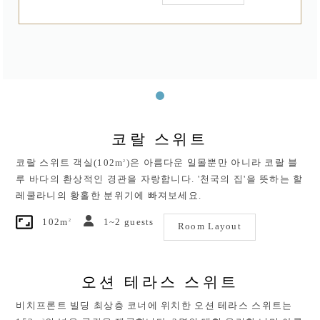
코랄 스위트
2
코랄 스위트 객실(102m
)은 아름다운 일몰뿐만 아니라 코랄 블
루 바다의 환상적인 경관을 자랑합니다. '천국의 집'을 뜻하는 할
레쿨라니의 황홀한 분위기에 빠져보세요.
2
102m
1~2 guests
Room Layout
오션 테라스 스위트
비치프론트 빌딩 최상층 코너에 위치한 오션 테라스 스위트는
2