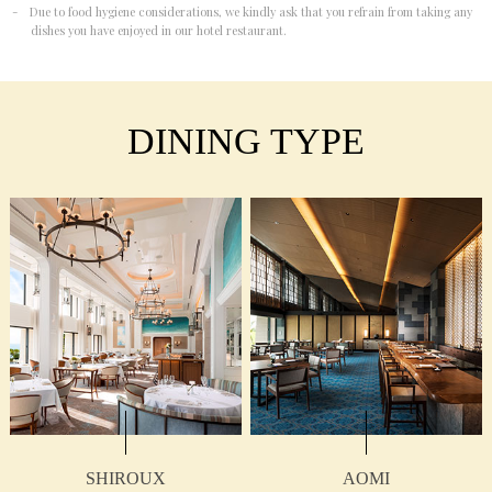
- Due to food hygiene considerations, we kindly ask that you refrain from taking any
dishes you have enjoyed in our hotel restaurant.
DINING TYPE
SHIROUX
AOMI