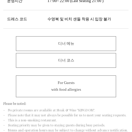
운영시간
17:00~ 22:00 (Last Seating 21:00 )
드레스 코드
수영복 및 비치 샌들 착용 시 입장 불가
디너 메뉴
디너 코스
For Guests
with food allergies
Please be noted:
- No private rooms are available at Steak & Wine "KINGDOM".
- Please note that it may not always be possible for us to meet your seating requests.
- This is a non-smoking restaurant.
- Seating priority may be given to staying guests during busy periods.
- Menus and operation hours may be subject to change without advance notification.