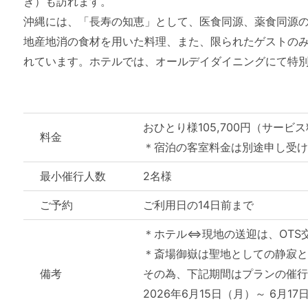
き）も訪れます。
沖縄には、「長寿の知恵」として、医食同源、薬食同源
地産地消の食材を用いた料理、また、限られたゲストの
れています。ホテルでは、オールデイダイニングにて特
おひとり様105,700円（サ
料金
＊宿泊の客室料金は別途申し受
最小催行人数
2名様
ご予約
ご利用日の14日前まで
＊ホテル⇔現地の送迎は、OTS
＊斎場御嶽は聖地としての静寂と
備考
その為、下記期間はプランの催
2026年6月15日（月）～ 6月17