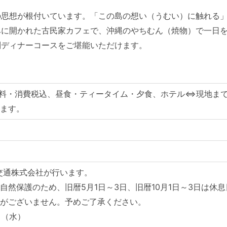
の思想が根付いています。「この島の想い（うむい）に触れる
みに開かれた古民家カフェで、沖縄のやちむん（焼物）で一日
別ディナーコースをご堪能いただけます。
ービス料・消費税込、昼食・ティータイム・夕食、ホテル⇔現地ま
けます。
交通株式会社が行います。
自然保護のため、旧暦5月1日～3日、旧暦10月1日～3日は休
行がございません。予めご了承ください。
日（水）