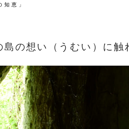
の知恵」
の島の想い（うむい）に触