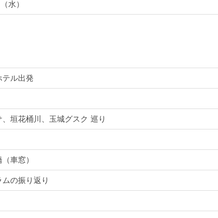
1日（水）
ホテル出発
サ、垣花桶川、玉城グスク 巡り
橋（車窓）
ラムの振り返り