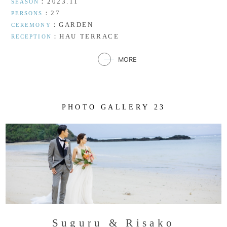
：2023.11
SEASON
：27
PERSONS
：GARDEN
CEREMONY
：HAU TERRACE
RECEPTION
MORE
P
H
O
T
O
G
A
L
L
E
R
Y
2
3
S
u
g
u
r
u
&
R
i
s
a
k
o