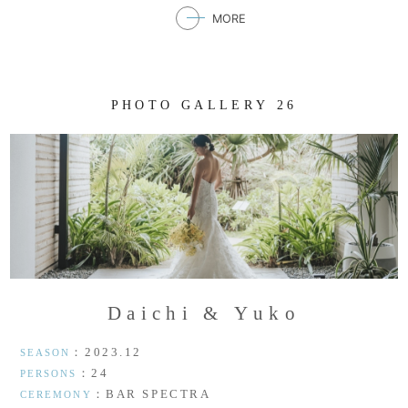
MORE
P
H
O
T
O
G
A
L
L
E
R
Y
2
6
D
a
i
c
h
i
&
Y
u
k
o
：2023.12
SEASON
：24
PERSONS
：BAR SPECTRA
CEREMONY