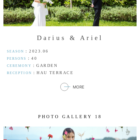
D
a
r
i
u
s
&
A
r
i
e
l
：2023.06
SEASON
：40
PERSONS
：GARDEN
CEREMONY
：HAU TERRACE
RECEPTION
MORE
P
H
O
T
O
G
A
L
L
E
R
Y
1
8