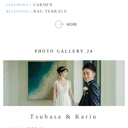
：GARDEN
CEREMONY
：HAU TERRACE
RECEPTION
MORE
P
H
O
T
O
G
A
L
L
E
R
Y
2
4
T
s
u
b
a
s
a
&
K
a
r
i
n