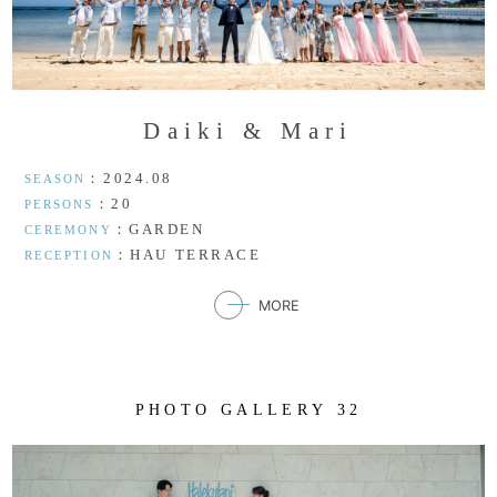
D
a
i
k
i
&
M
a
r
i
：2024.08
SEASON
：20
PERSONS
：GARDEN
CEREMONY
：HAU TERRACE
RECEPTION
MORE
P
H
O
T
O
G
A
L
L
E
R
Y
3
2