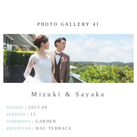
P
H
O
T
O
G
A
L
L
E
R
Y
4
1
M
i
z
u
k
i
&
S
a
y
a
k
a
：2025.04
SEASON
：11
PERSONS
：GARDEN
CEREMONY
：HAU TERRACE
RECEPTION