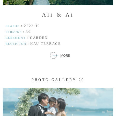
A
l
i
&
A
i
：2023.10
SEASON
：30
PERSONS
：GARDEN
CEREMONY
：HAU TERRACE
RECEPTION
MORE
P
H
O
T
O
G
A
L
L
E
R
Y
2
0