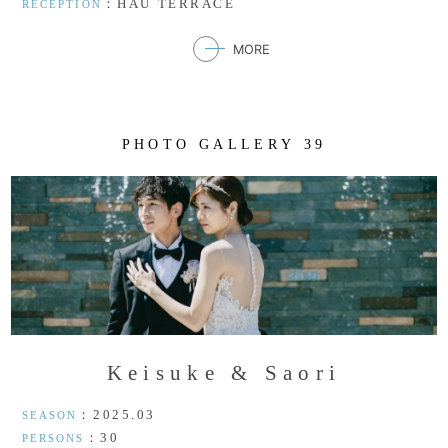
：HAU TERRACE
RECEPTION
MORE
P
H
O
T
O
G
A
L
L
E
R
Y
3
9
K
e
i
s
u
k
e
&
S
a
o
r
i
：2025.03
SEASON
：30
PERSONS