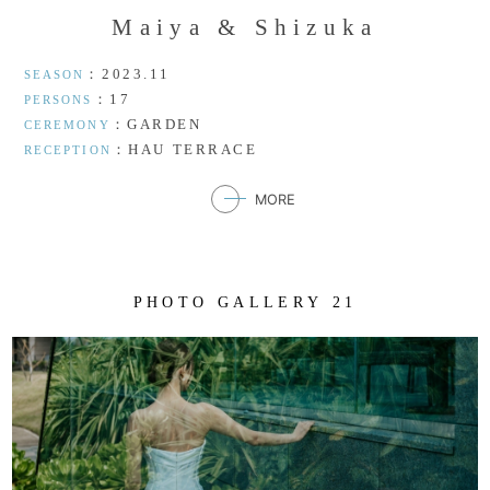
M
a
i
y
a
&
S
h
i
z
u
k
a
：2023.11
SEASON
：17
PERSONS
：GARDEN
CEREMONY
：HAU TERRACE
RECEPTION
MORE
P
H
O
T
O
G
A
L
L
E
R
Y
2
1