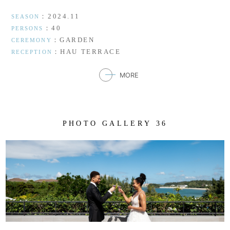
：2024.11
SEASON
：40
PERSONS
：GARDEN
CEREMONY
：HAU TERRACE
RECEPTION
MORE
P
H
O
T
O
G
A
L
L
E
R
Y
3
6