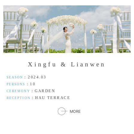
X
i
n
g
f
u
&
L
i
a
n
w
e
n
：2024.03
SEASON
：10
PERSONS
：GARDEN
CEREMONY
：HAU TERRACE
RECEPTION
MORE