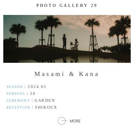
P
H
O
T
O
G
A
L
L
E
R
Y
2
9
M
a
s
a
m
i
&
K
a
n
a
：2024.03
SEASON
：30
PERSONS
：GARDEN
CEREMONY
：SHIROUX
RECEPTION
MORE