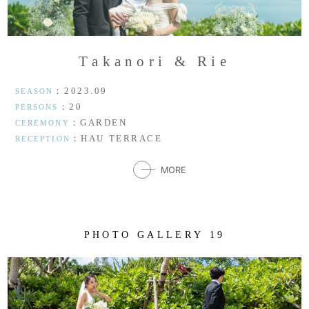
T
a
k
a
n
o
r
i
&
R
i
e
：2023.09
SEASON
：20
PERSONS
：GARDEN
CEREMONY
：HAU TERRACE
RECEPTION
MORE
P
H
O
T
O
G
A
L
L
E
R
Y
1
9