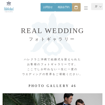
JP
お問合せ
相談会予約
REAL WEDDING
フォトギャラリー
ハレクラニ沖縄で結婚式を迎えられた
お客様のフォトギャラリーです。
ここでしか叶わない一生に一度の
ウエディングの世界をご堪能ください。
P
H
O
T
O
G
A
L
L
E
R
Y
4
6