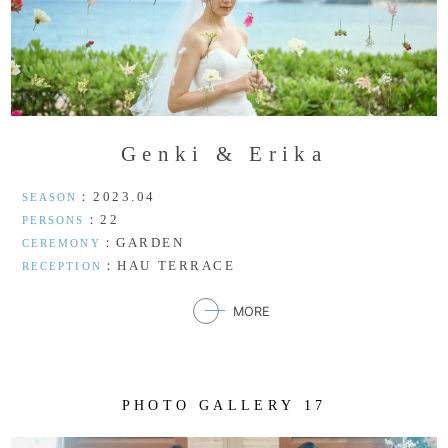
G
e
n
k
i
&
E
r
i
k
a
：2023.04
SEASON
：22
PERSONS
：GARDEN
CEREMONY
：HAU TERRACE
RECEPTION
MORE
P
H
O
T
O
G
A
L
L
E
R
Y
1
7