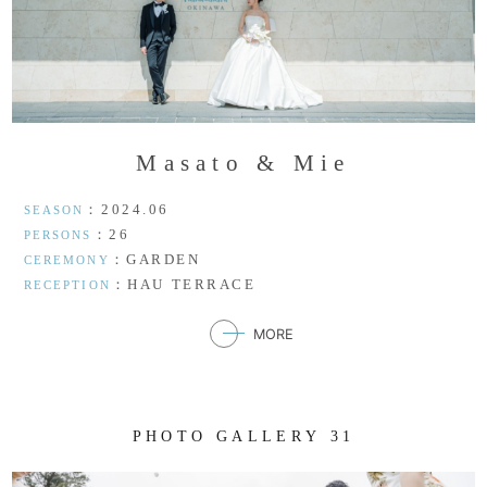
M
a
s
a
t
o
&
M
i
e
：2024.06
SEASON
：26
PERSONS
：GARDEN
CEREMONY
：HAU TERRACE
RECEPTION
MORE
P
H
O
T
O
G
A
L
L
E
R
Y
3
1