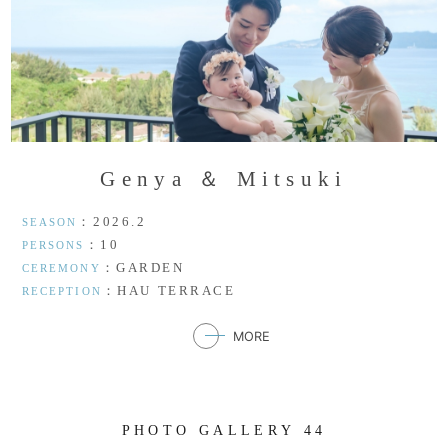
G
e
n
y
a
＆
M
i
t
s
u
k
i
：2026.2
SEASON
：10
PERSONS
：GARDEN
CEREMONY
：HAU TERRACE
RECEPTION
MORE
P
H
O
T
O
G
A
L
L
E
R
Y
4
4