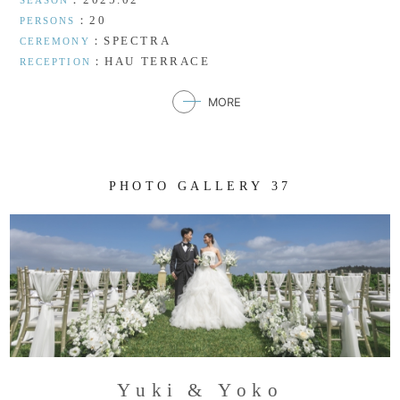
SEASON
：20
PERSONS
：SPECTRA
CEREMONY
：HAU TERRACE
RECEPTION
MORE
P
H
O
T
O
G
A
L
L
E
R
Y
3
7
Y
u
k
i
&
Y
o
k
o