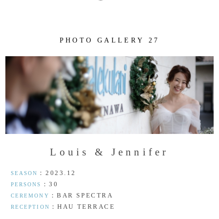
P
H
O
T
O
G
A
L
L
E
R
Y
2
7
L
o
u
i
s
&
J
e
n
n
i
f
e
r
：2023.12
SEASON
：30
PERSONS
：BAR SPECTRA
CEREMONY
：HAU TERRACE
RECEPTION