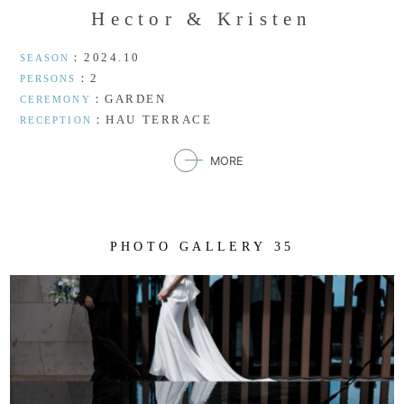
H
e
c
t
o
r
&
K
r
i
s
t
e
n
：2024.10
SEASON
：2
PERSONS
：GARDEN
CEREMONY
：HAU TERRACE
RECEPTION
MORE
P
H
O
T
O
G
A
L
L
E
R
Y
3
5