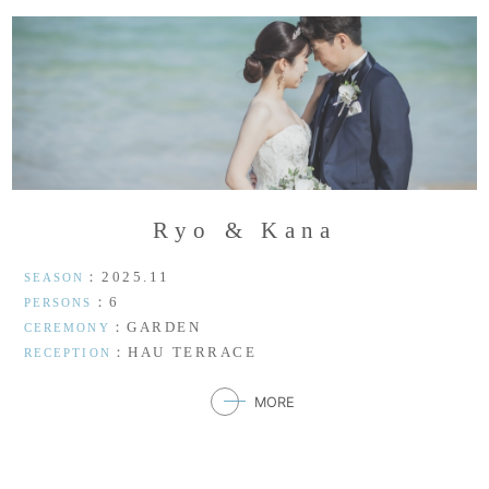
R
y
o
&
K
a
n
a
：2025.11
SEASON
：6
PERSONS
：GARDEN
CEREMONY
：HAU TERRACE
RECEPTION
MORE