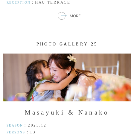
：HAU TERRACE
RECEPTION
MORE
P
H
O
T
O
G
A
L
L
E
R
Y
2
5
M
a
s
a
y
u
k
i
&
N
a
n
a
k
o
：2023.12
SEASON
：13
PERSONS