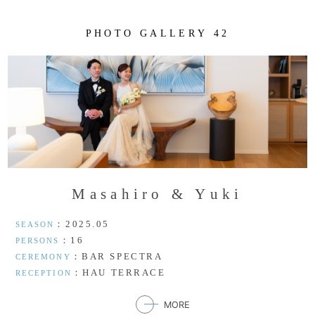
P
H
O
T
O
G
A
L
L
E
R
Y
4
2
M
a
s
a
h
i
r
o
&
Y
u
k
i
：2025.05
SEASON
：16
PERSONS
：BAR SPECTRA
CEREMONY
：HAU TERRACE
RECEPTION
MORE