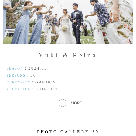
Y
u
k
i
&
R
e
i
n
a
：2024.03
SEASON
：30
PERSONS
：GARDEN
CEREMONY
：SHIROUX
RECEPTION
MORE
P
H
O
T
O
G
A
L
L
E
R
Y
3
0