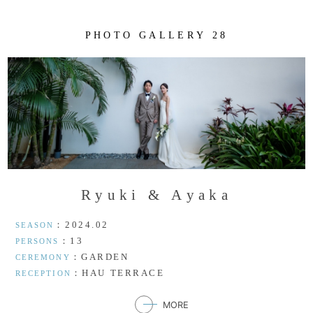
P
H
O
T
O
G
A
L
L
E
R
Y
2
8
R
y
u
k
i
&
A
y
a
k
a
：2024.02
SEASON
：13
PERSONS
：GARDEN
CEREMONY
：HAU TERRACE
RECEPTION
MORE