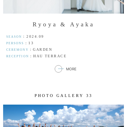
R
y
o
y
a
&
A
y
a
k
a
：2024.09
SEASON
：13
PERSONS
：GARDEN
CEREMONY
：HAU TERRACE
RECEPTION
MORE
P
H
O
T
O
G
A
L
L
E
R
Y
3
3