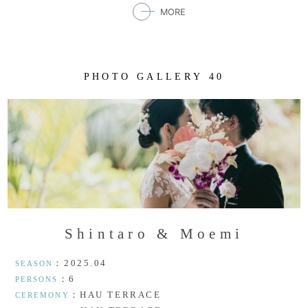
MORE
P
H
O
T
O
G
A
L
L
E
R
Y
4
0
S
h
i
n
t
a
r
o
&
M
o
e
m
i
：2025.04
SEASON
：6
PERSONS
：HAU TERRACE
CEREMONY