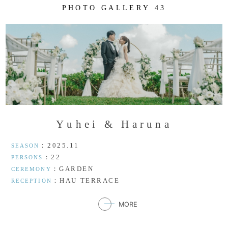
P
H
O
T
O
G
A
L
L
E
R
Y
4
3
Y
u
h
e
i
&
H
a
r
u
n
a
：2025.11
SEASON
：22
PERSONS
：GARDEN
CEREMONY
：HAU TERRACE
RECEPTION
MORE