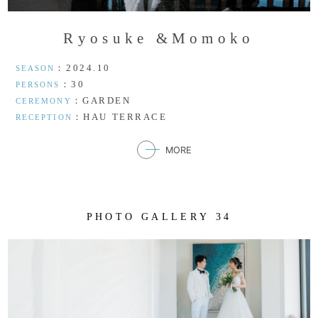
R
y
o
s
u
k
e
&
M
o
m
o
k
o
：2024.10
SEASON
：30
PERSONS
：GARDEN
CEREMONY
：HAU TERRACE
RECEPTION
MORE
P
H
O
T
O
G
A
L
L
E
R
Y
3
4