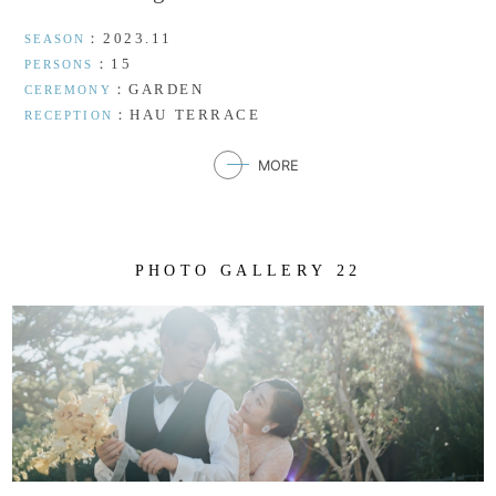
：2023.11
SEASON
：15
PERSONS
：GARDEN
CEREMONY
：HAU TERRACE
RECEPTION
MORE
P
H
O
T
O
G
A
L
L
E
R
Y
2
2