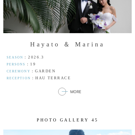
H
a
y
a
t
o
＆
M
a
r
i
n
a
：2026.3
SEASON
：19
PERSONS
：GARDEN
CEREMONY
：HAU TERRACE
RECEPTION
MORE
P
H
O
T
O
G
A
L
L
E
R
Y
4
5