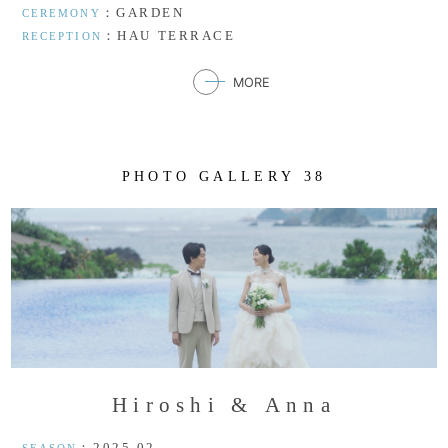
：GARDEN
CEREMONY
：HAU TERRACE
RECEPTION
MORE
P
H
O
T
O
G
A
L
L
E
R
Y
3
8
H
i
r
o
s
h
i
&
A
n
n
a
：2025.02