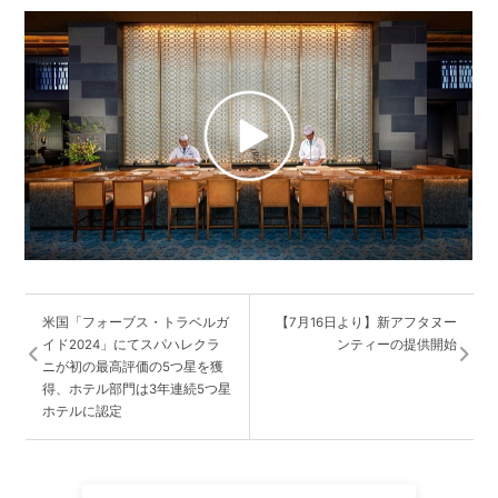
米国「フォーブス・トラベルガ
【7月16日より】新アフタヌー
イド2024」にてスパハレクラ
ンティーの提供開始
ニが初の最高評価の5つ星を獲
得、ホテル部門は3年連続5つ星
ホテルに認定