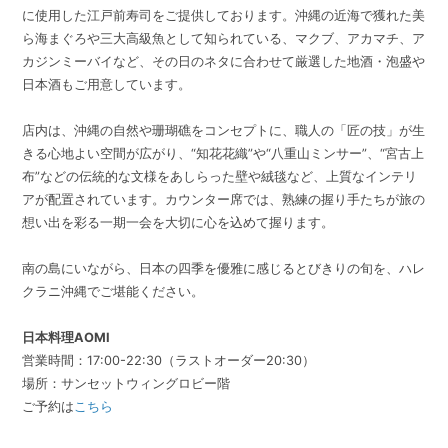
に使用した江戸前寿司をご提供しております。沖縄の近海で獲れた美
ら海まぐろや三大高級魚として知られている、マクブ、アカマチ、ア
カジンミーバイなど、その日のネタに合わせて厳選した地酒・泡盛や
日本酒もご用意しています。
店内は、沖縄の自然や珊瑚礁をコンセプトに、職人の「匠の技」が生
きる心地よい空間が広がり、“知花花織”や“八重山ミンサー”、“宮古上
布”などの伝統的な文様をあしらった壁や絨毯など、上質なインテリ
アが配置されています。カウンター席では、熟練の握り手たちが旅の
想い出を彩る一期一会を大切に心を込めて握ります。
南の島にいながら、日本の四季を優雅に感じるとびきりの旬を、ハレ
クラニ沖縄でご堪能ください。
日本料理AOMI
営業時間：17:00-22:30（ラストオーダー20:30）
場所：サンセットウィングロビー階
ご予約は
こちら