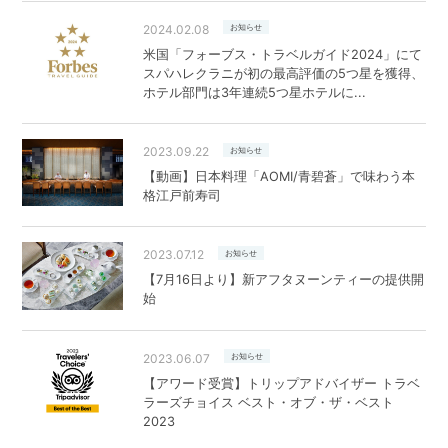
2024.02.08
お知らせ
米国「フォーブス・トラベルガイド2024」にて
スパハレクラニが初の最高評価の5つ星を獲得、
ホテル部門は3年連続5つ星ホテルに...
2023.09.22
お知らせ
【動画】日本料理「AOMI/青碧蒼」で味わう本
格江戸前寿司
2023.07.12
お知らせ
【7月16日より】新アフタヌーンティーの提供開
始
2023.06.07
お知らせ
【アワード受賞】トリップアドバイザー トラベ
ラーズチョイス ベスト・オブ・ザ・ベスト
2023